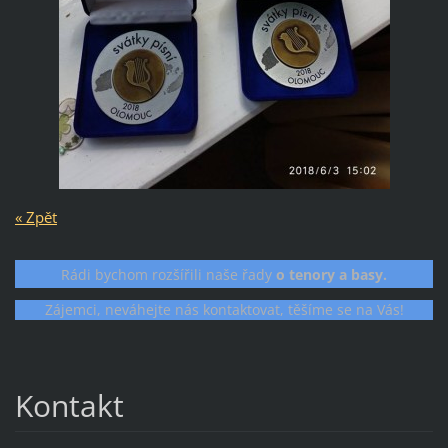
« Zpět
Rádi bychom rozšířili naše řady
o tenory a basy.
Zájemci, neváhejte nás kontaktovat, těšíme se na Vás!
Kontakt