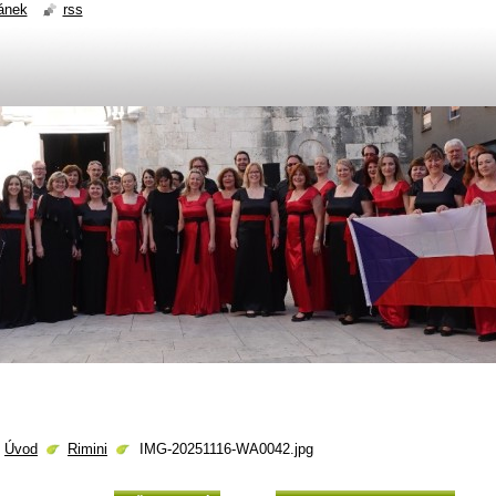
ánek
rss
Úvod
Rimini
IMG-20251116-WA0042.jpg