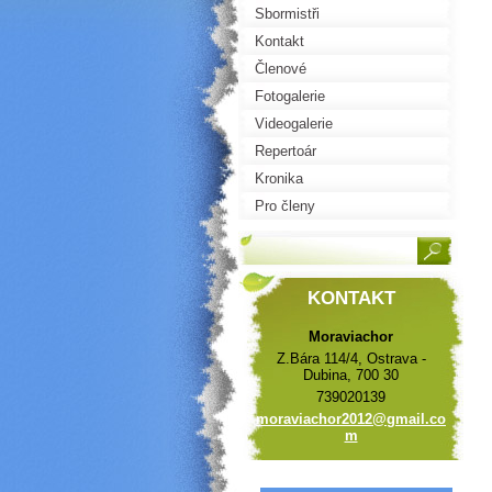
Sbormistři
Kontakt
Členové
Fotogalerie
Videogalerie
Repertoár
Kronika
Pro členy
KONTAKT
Moraviachor
Z.Bára 114/4, Ostrava -
Dubina, 700 30
739020139
moraviac
hor2012@
gmail.co
m